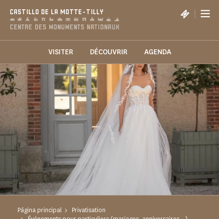
Panel de gestión de cookies
|
CASTILLO DE LA MOTTE-TILLY
VISITER
DÉCOUVRIR
AGENDA
Página principal
Privatisation
Événements pour particuliers (mariages, anniversaires...)