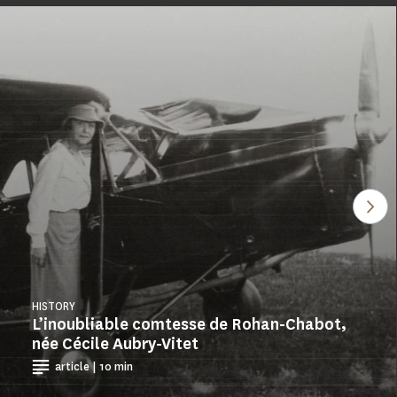
See
HISTORY
L’inoubliable comtesse de Rohan-Chabot,
née Cécile Aubry-Vitet
article | 10 min