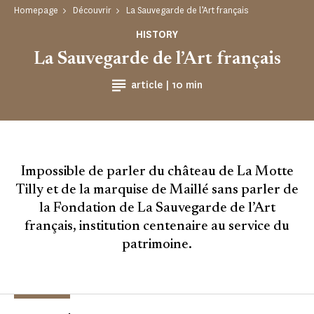
Homepage
Découvrir
La Sauvegarde de l’Art français
HISTORY
La Sauvegarde de l’Art français
Reading time
article |
10 min
Impossible de parler du château de La Motte
Tilly et de la marquise de Maillé sans parler de
la Fondation de La Sauvegarde de l’Art
français, institution centenaire au service du
patrimoine.