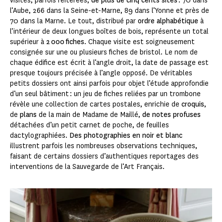
visites, parfois réitérées,
de plus de cinq cents sites
: 70 dans
l’Aube, 266 dans la Seine-et-Marne, 89 dans l’Yonne et près de
70 dans la Marne. Le tout, distribué par
ordre alphabétique
à
l’intérieur de deux longues boîtes de bois, représente un total
supérieur à
2 000 fiches
. Chaque visite est soigneusement
consignée sur une ou plusieurs fiches de bristol. Le nom de
chaque édifice est écrit à l’angle droit, la date de passage est
presque toujours précisée à l’angle opposé. De véritables
petits dossiers ont ainsi parfois pour objet l’étude approfondie
d’un seul bâtiment : un jeu de fiches reliées par un trombone
révèle une collection de cartes postales, enrichie de
croquis
,
de
plans
de la main de Madame de Maillé,
de notes profuses
détachées d’un petit carnet de poche, de feuilles
dactylographiées.
Des photographies en noir et blanc
illustrent parfois les nombreuses observations techniques,
faisant de certains dossiers d’authentiques reportages des
interventions de la Sauvegarde de l’Art Français.