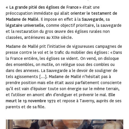
« La grande pitié des églises de France »
était une
préoccupation immédiate qui allait
orienter le testament de
Madame de Maillé
. Il impose en effet à la
Sauvegarde
, sa
légataire universelle
, comme objectif prioritaire, la sauvegarde
et la restauration du gros œuvre des églises rurales non
classées, antérieures au XIXe siècle.
Madame de Maillé prit l’initiative de vigoureuses campagnes de
presse contre le vol et le trafic du mobilier des églises : « Dans
la France entière, les églises se vident. On vend, on disloque
des ensembles, on mutile, on relègue sous des combles ou
dans des annexes. La Sauvegarde a le devoir de souligner de
tels agissements […]. Madame de Maillé n’hésitait pas à
prendre position mais elle était aussi parfaitement consciente
qu’il est vain d’épuiser toute son énergie sur le même terrain,
et l’utiliser en amont afin d’endiguer et prévenir le mal.
Elle
meurt le 19 novembre 1972
et repose à Taverny, auprès de ses
parents et de sa fille.