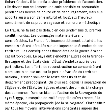
Rohan-Chabot. Il lui confia la
vice-présidence de l’association
.
Elle devint non seulement une
amie sensible et secourable
pendant les heures de doute et de découragement, mais elle
apporta aussi à son génie intuitif et fougueux l’heureux
complément de sa propre sagesse et son ordre méthodique.
Le travail ne faisait pas défaut en ces lendemains du premier
conflit mondial. Les dommages matériels étaient
considérables. La France fut incomparablement atteinte, les
combats s’étant déroulés sur une importante étendue de son
territoire. Les conséquences financières de la guerre étaient
catastrophiques.
Le pays dut s’endetter
auprès de la Grande-
Bretagne et des États-Unis. L’État s’endetta auprès des
particuliers. Les efforts de
reconstruction
se concentrèrent
alors tant bien que mal sur la partie dévastée du territoire
national, laissant souvent le reste dans un état de
délabrement préoccupant. Qui plus est, depuis la séparation de
l’Église et de l’État, les églises étaient désormais à la charge
des communes. Dans un bilan de l’action de la Sauvegarde
de
1921 à 1939
, la marquise de Maillé rappelle qu’en France, à la
même époque, « la propagande [de la Sauvegarde] s’intensifiait
par tous les moyens :
interventions constantes auprès des