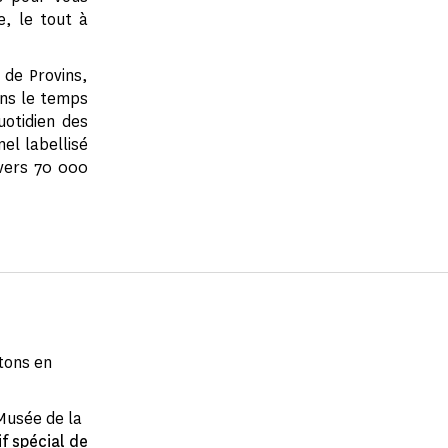
e, le tout à
 de Provins,
ans le temps
uotidien des
nel labellisé
avers 70 000
tons en
Musée de la
if spécial de