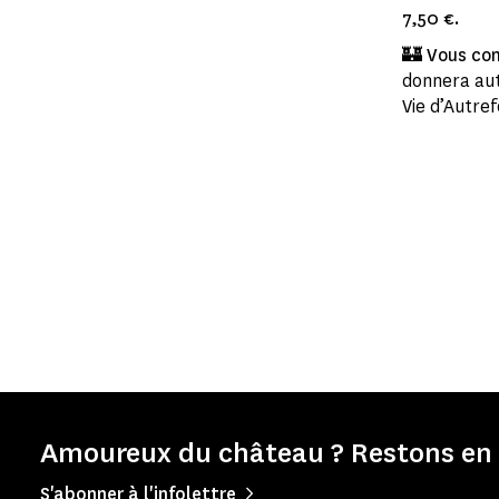
7,50 €.
🏰​ Vous c
donnera aut
Vie d’Autref
Amoureux du château ? Restons en 
S'abonner à l'infolettre