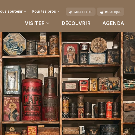
ous soutenir
Pour les pros
BILLETTERIE
BOUTIQUE
VISITER
DÉCOUVRIR
AGENDA