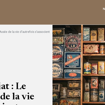
N
usée de la vie d'autrefois s'associent
t : Le
de la vie