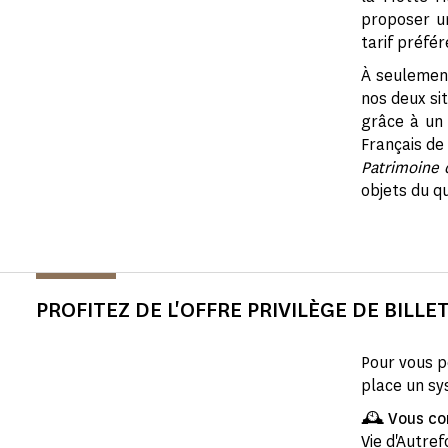
proposer un
tarif préfére
À seulement
nos deux si
grâce à un 
Français de 
Patrimoine d
objets du q
PROFITEZ DE L'OFFRE PRIVILÈGE DE BILLE
Pour vous p
place un sy
🕰️​ Vous c
Vie d'Autre