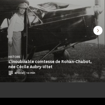
Voi
HISTOIRE
L’inoubliable comtesse de Rohan-Chabot,
née Cécile Aubry-Vitet
article | 10 min