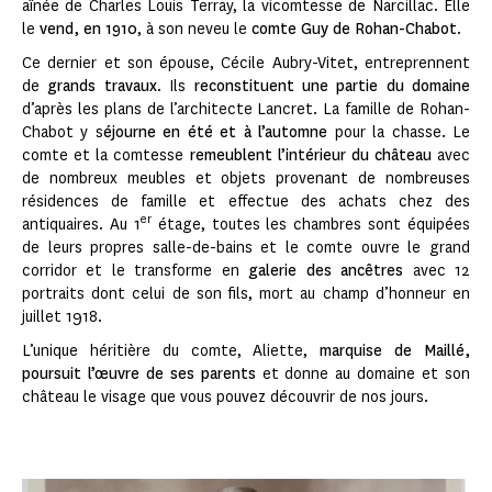
aînée de Charles Louis Terray, la vicomtesse de Narcillac. Elle
le
vend, en 1910
, à son neveu le
comte Guy de Rohan-Chabot
.
Ce dernier et son épouse, Cécile Aubry-Vitet, entreprennent
de
grands travaux
. Ils
reconstituent une partie du domaine
d’après les plans de l’architecte Lancret. La famille de Rohan-
Chabot y s
éjourne en été et à l’automne
pour la chasse. Le
comte et la comtesse
remeublent l’intérieur du château
avec
de nombreux meubles et objets provenant de nombreuses
résidences de famille et effectue des achats chez des
er
antiquaires. Au 1
étage, toutes les chambres sont équipées
de leurs propres salle-de-bains et le comte ouvre le grand
corridor et le transforme en
galerie des ancêtres
avec 12
portraits dont celui de son fils, mort au champ d’honneur en
juillet 1918.
L’unique héritière du comte, Aliette,
marquise de Maillé,
poursuit l’œuvre de ses parents
et donne au domaine et son
château le visage que vous pouvez découvrir de nos jours.