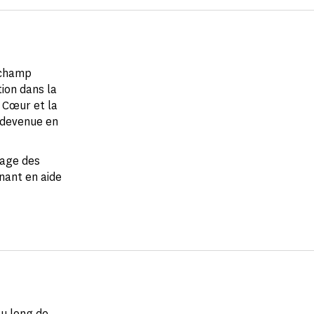
 champ
ion dans la
u Cœur et la
 devenue en
gage des
enant en aide
au long de