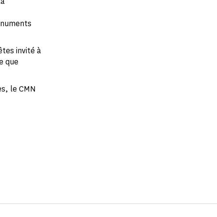
la
monuments
tes invité à
e que
es, le CMN