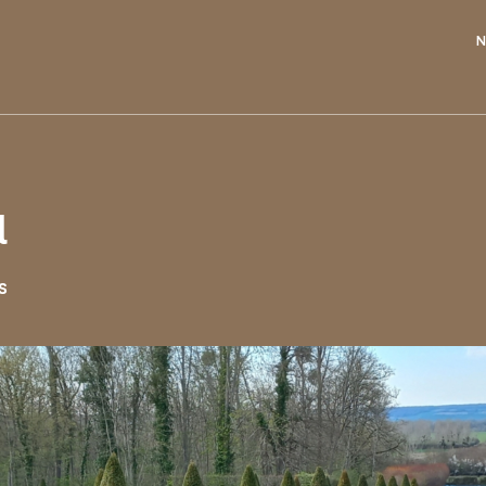
N
l
s