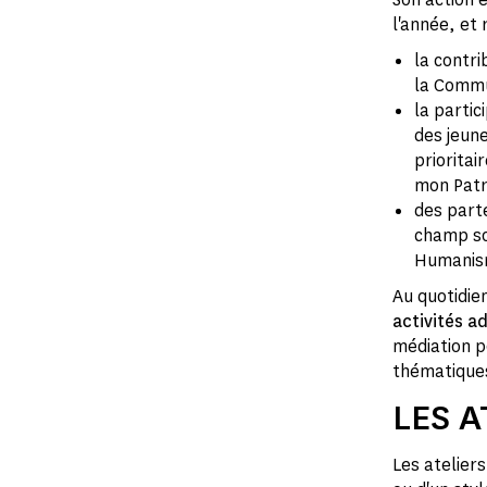
l'année, et
la contri
la Commu
la partic
des jeune
prioritai
mon Patri
des parte
champ so
Humanisme
Au quotidie
activités a
médiation po
thématiques,
LES A
Les atelier