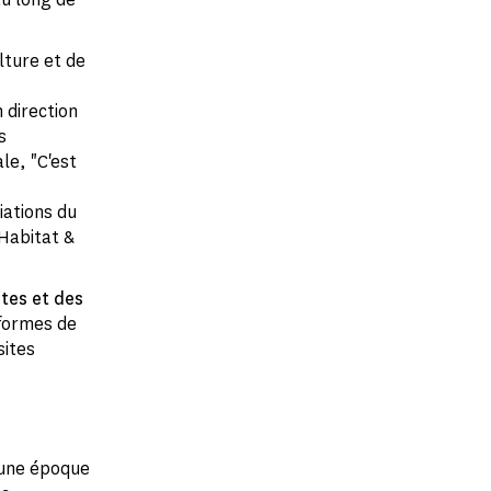
lture et de
 direction
s
ale, "C'est
iations du
Habitat &
ites et des
 formes de
sites
'une époque