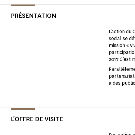
PRÉSENTATION
L'action du
social se d
mission « V
participati
2017 C’est 
Parallèleme
partenariats
à des public
L'OFFRE DE VISITE
Son action 