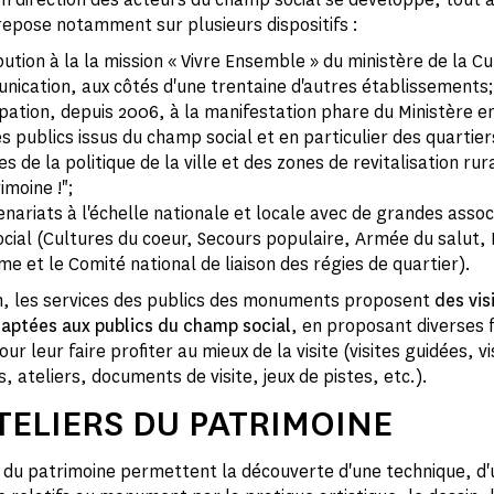
 repose notamment sur plusieurs dispositifs :
bution à la la mission « Vivre Ensemble » du ministère de la Cu
nication, aux côtés d'une trentaine d'autres établissements;
ipation, depuis 2006, à la manifestation phare du Ministère en
s publics issus du champ social et en particulier des quartier
res de la politique de la ville et des zones de revitalisation rur
moine !";
nariats à l'échelle nationale et locale avec de grandes assoc
cial (Cultures du coeur, Secours populaire, Armée du salut, 
 et le Comité national de liaison des régies de quartier).
n, les services des publics des monuments proposent
des vis
daptées aux publics du champ social
, en proposant diverses
ur leur faire profiter au mieux de la visite (visites guidées, vi
 ateliers, documents de visite, jeux de pistes, etc.).
TELIERS DU PATRIMOINE
s du patrimoine permettent la découverte d'une technique, d