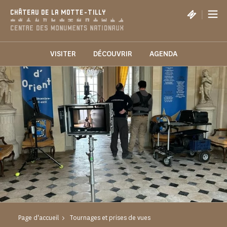
Panneau de gestion des cookies
|
CHÂTEAU DE LA MOTTE-TILLY
VISITER
DÉCOUVRIR
AGENDA
Page d'accueil
Tournages et prises de vues