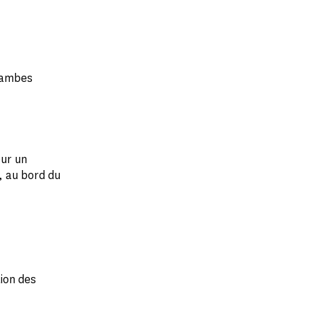
 jambes
our un
, au bord du
tion des