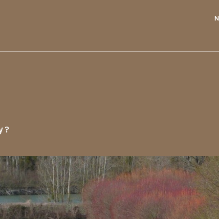
N
y ?