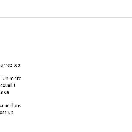
urrez les
! Un micro
cueil !
ts de
ccueillons
 est un