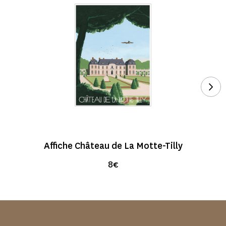
Voi
Affiche Château de La Motte-Tilly
8€