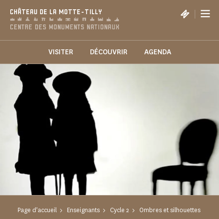
Panneau de gestion des cookies
|
CHÂTEAU DE LA MOTTE-TILLY
VISITER
DÉCOUVRIR
AGENDA
Page d'accueil
Enseignants
Cycle 2
Ombres et silhouettes