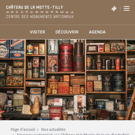
Panneau de gestion des cookies
|
CHÂTEAU DE LA MOTTE-TILLY
VISITER
DÉCOUVRIR
AGENDA
Page d'accueil
Nos actualités
Nouveau partenariat : Le Château et le Musée de la vie d'autrefois