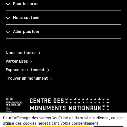
Pour les pros
Nous soutenir
Aller plus loin
Nous contacter
Partenaires
Espace recrutement
Trouver un monument
Pour l’affichage des vidéos YouTube et du suivi d'audience, ce site
utilise des cookies nécessitant votre consentement
Mentions légales
|
Politique de confidentialité
|