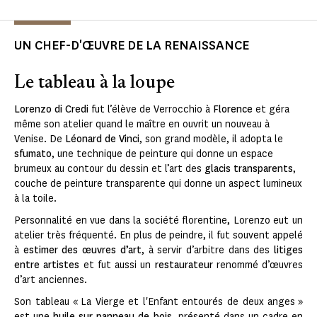
UN CHEF-D'ŒUVRE DE LA RENAISSANCE
Le tableau à la loupe
Lorenzo di Credi
fut l’élève de Verrocchio à
Florence
et géra
même son atelier quand le maître en ouvrit un nouveau à
Venise. De
Léonard de Vinci
, son grand modèle, il adopta le
sfumato
, une technique de peinture qui donne un espace
brumeux au contour du dessin et l’art des
glacis transparents
,
couche de peinture transparente qui donne un aspect lumineux
à la toile.
Personnalité en vue dans la société florentine, Lorenzo eut un
atelier très fréquenté. En plus de peindre, il fut souvent appelé
à
estimer des œuvres d’art
, à servir d’arbitre dans des
litiges
entre artistes
et fut aussi un
restaurateur
renommé d’œuvres
d’art anciennes.
Son tableau « La Vierge et l'Enfant entourés de deux anges »
est une
huile sur panneau de bois
, présenté dans un cadre en