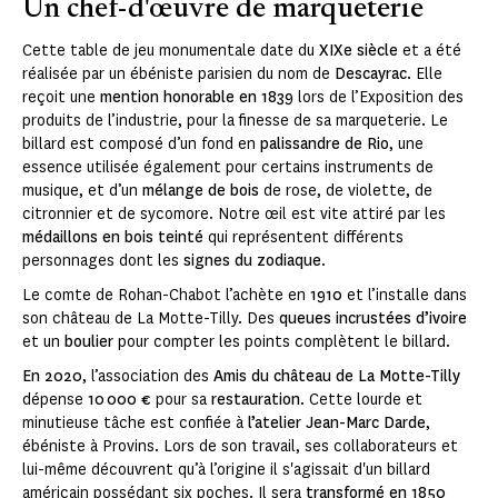
Un chef-d'œuvre de marqueterie
Cette table de jeu monumentale date du
XIXe siècle
et a été
réalisée par un ébéniste parisien du nom de
Descayrac
. Elle
reçoit une
mention honorable en 1839
lors de l’Exposition des
produits de l’industrie, pour la finesse de sa marqueterie. Le
billard est composé d’un fond en
palissandre de Rio
, une
essence utilisée également pour certains instruments de
musique, et d’un
mélange de bois
de rose, de violette, de
citronnier et de sycomore. Notre œil est vite attiré par les
médaillons en bois teinté
qui représentent différents
personnages dont les
signes du zodiaque
.
Le comte de Rohan-Chabot l’achète en
1910
et l’installe dans
son château de La Motte-Tilly. Des
queues incrustées d’ivoire
et un
boulier
pour compter les points complètent le billard.
En 2020
, l’association des
Amis du château de La Motte-Tilly
dépense
10 000 €
pour sa
restauration
. Cette lourde et
minutieuse tâche est confiée à
l’atelier Jean-Marc Darde
,
ébéniste à Provins. Lors de son travail, ses collaborateurs et
lui-même découvrent qu’à l’origine il s'agissait d'un billard
américain possédant six poches. Il sera
transformé en 1850