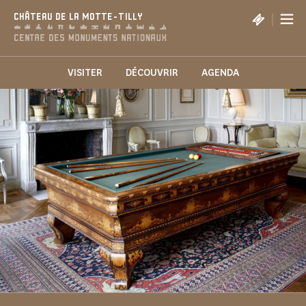
Panneau de gestion des cookies
|
CHÂTEAU DE LA MOTTE-TILLY
VISITER
DÉCOUVRIR
AGENDA