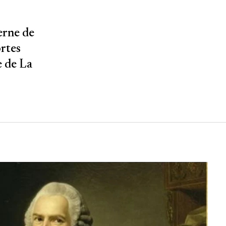
erne de
ortes
e de La