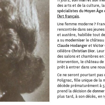
11 jours,
son mari et son frè
des arts et de la culture, 
spécialistes du Moyen Âge
l’Art français
.
Une femme moderne ? Franck
rencontrée dans ses jeune
et austère, habillée tout de 
a su
moderniser
le château 
Claude Hodanger
et
Victor
célèbre
Christian Dior
. Leu
des salons et chambres en
intervention, le château de
prêt à entrer dans une nou
Ce ne seront pourtant pas 
Polignac, fille unique de l
décède prématurément à 52 
prend la décision de
donner 
plus tard, à son décès, en