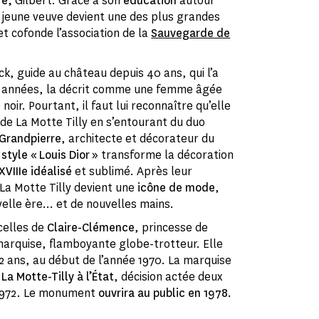
re,
Gilbert. Grâce à son
éducation
autour
la jeune veuve devient une des plus grandes
et cofonde l’association de la
Sauvegarde de
, guide au château depuis 40 ans, qui l’a
s années, la décrit comme une femme âgée
noir. Pourtant, il faut lui reconnaître qu’elle
de La Motte Tilly en s’entourant du duo
 Grandpierre
, architecte et décorateur du
r
style « Louis Dior »
transforme la décoration
XVIIIe idéalisé
et sublimé. Après leur
 La Motte Tilly devient une
icône de mode
,
velle ère… et de nouvelles mains.
celles de
Claire-Clémence
, princesse de
a marquise, flamboyante globe-trotteur. Elle
ans, au début de l’année 1970. La marquise
La Motte-Tilly à l’État
, décision actée deux
 1972. Le monument
ouvrira au public en 1978
.