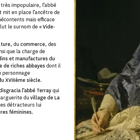
 très impopulaire, l’abbé
 mit en place l’ancêtre de
contents mais efficace
valut le surnom de
« Vide-
lture
, du
commerce
, des
nsi que la charge de
dins et manufactures du
 de riches abbayes
dont il
n personnage
du XVIIIème siècle
.
disgracia l’abbé Terray
qui
Marguerite du
village de La
ses détracteurs lui
ures féminines.