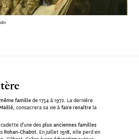
slin
ctère
même famille
de 1754 à 1972. La dernière
Maillé
, consacrera sa vie à
faire renaître
la
e cadette d’une des
plus anciennes familles
es
Rohan-Chabot
. En juillet
1918
, elle perd en