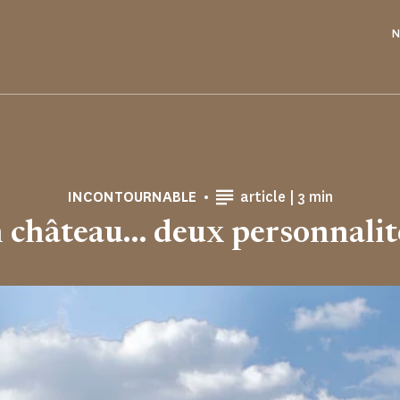
N
Temps de Lect
INCONTOURNABLE
article |
3 min
 château... deux personnalité