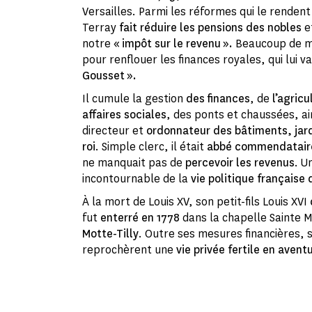
Versailles. Parmi les réformes qui le rendent
Terray
fait réduire les pensions des nobles
et
notre
« impôt sur le revenu ».
Beaucoup de mé
pour renflouer les finances royales, qui lui 
Gousset ».
Il cumule la gestion
des finances
, de
l’agricu
affaires sociales
, des ponts et chaussées, ai
directeur et
ordonnateur des bâtiments, jar
roi
. Simple clerc, il était
abbé commendataire
ne manquait pas de
percevoir les revenus
. U
incontournable de la
vie politique
française 
À la mort de Louis XV, son petit-fils Louis XVI
fut
enterré en 1778
dans la chapelle Sainte 
Motte-Tilly
. Outre ses mesures financières, 
reprochèrent une
vie privée fertile en avent